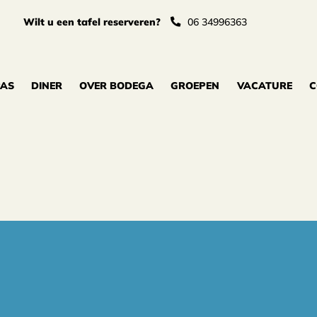
Wilt u een tafel reserveren?
06 34996363
PAS
DINER
OVER BODEGA
GROEPEN
VACATURE
C