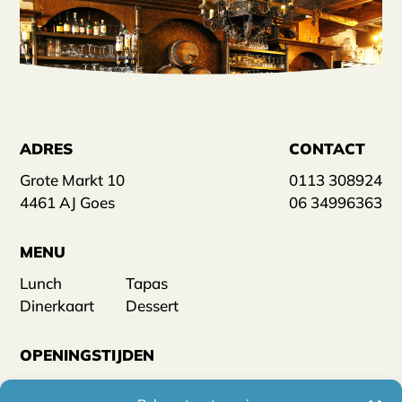
ADRES
CONTACT
Grote Markt 10
0113 308924
4461 AJ Goes
06 34996363
MENU
Lunch
Tapas
Dinerkaart
Dessert
OPENINGSTIJDEN
Wij zijn geopend op woensdag tot en met zaterdag