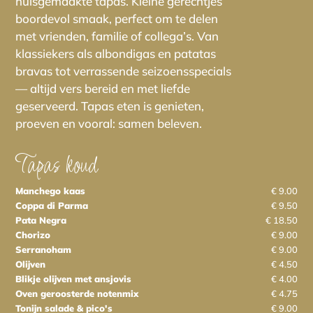
huisgemaakte tapas. Kleine gerechtjes
boordevol smaak, perfect om te delen
met vrienden, familie of collega’s. Van
klassiekers als albondigas en patatas
bravas tot verrassende seizoensspecials
— altijd vers bereid en met liefde
geserveerd. Tapas eten is genieten,
proeven en vooral: samen beleven.
Tapas koud
Manchego kaas
€ 9.00
Coppa di Parma
€ 9.50
Pata Negra
€ 18.50
Chorizo
€ 9.00
Serranoham
€ 9.00
Olijven
€ 4.50
Blikje olijven met ansjovis
€ 4.00
Oven geroosterde notenmix
€ 4.75
Tonijn salade & pico's
€ 9.00