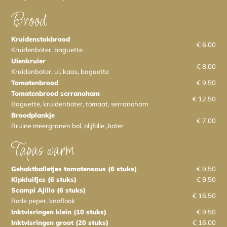
Brood
Kruidenstokbrood
€ 6.00
Kruidenboter, baguette
Uienkruier
€ 8.00
Kruidenboter, ui, kaas, baguette
Tomatenbrood
€ 9.50
Tomatenbrood serranoham
€ 12.50
Baguette, kruidenboter, tomaat, serranoham
Broodplankje
€ 7.00
Bruine meergranen bol, olijfolie ,boter
Tapas warm
Gehaktballetjes tomatensaus (6 stuks)
€ 9.50
Kipkluifjes (6 stuks)
€ 9.50
Scampi Ajillo (6 stuks)
€ 16.50
Rode peper, knoflook
Inktvisringen klein (10 stuks)
€ 9.50
Inktvisringen groot (20 stuks)
€ 16.00