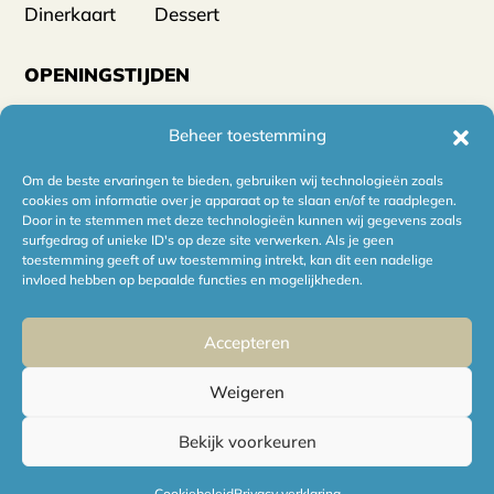
Dinerkaart
Dessert
OPENINGSTIJDEN
Wij zijn geopend op woensdag tot en met zaterdag
Beheer toestemming
vanaf
11:00. En op zondag zijn we geopend vanaf 12:00.
Om de beste ervaringen te bieden, gebruiken wij technologieën zoals
cookies om informatie over je apparaat op te slaan en/of te raadplegen.
Door in te stemmen met deze technologieën kunnen wij gegevens zoals
surfgedrag of unieke ID's op deze site verwerken. Als je geen
toestemming geeft of uw toestemming intrekt, kan dit een nadelige
invloed hebben op bepaalde functies en mogelijkheden.
© 2026 Bodega Kookclub
/
Privacy verklaring
/
Cookieverklaring
Accepteren
Weigeren
Realisatie:
Searacon
Bekijk voorkeuren
Cookiebeleid
Privacy verklaring